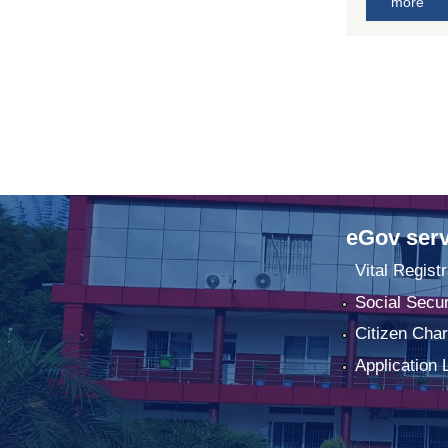
more
eGov serv
Vital Registr
Social Secur
Citizen Char
Application 