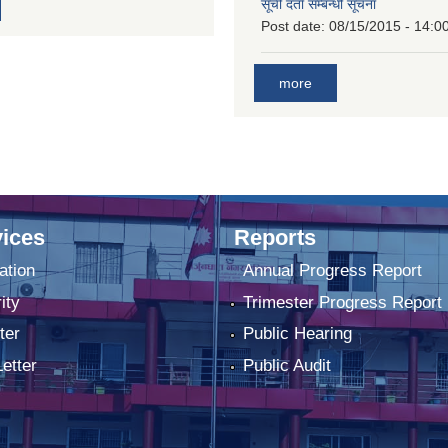
सूची दर्ता सम्बन्धी सूचना
Post date:
08/15/2015 - 14:0
more
ices
Reports
ation
Annual Progress Report
ity
Trimester Progress Report
ter
Public Hearing
Letter
Public Audit