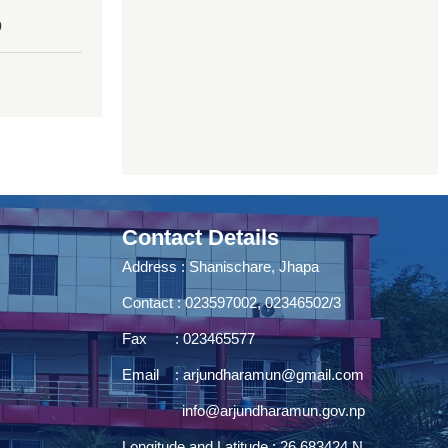
0
Contact Details
Address : Shanischare, Jhapa
Contact : 023597002, 02346502/3
Fax : 023465577
Email :
arjundharamun@gmail.com
info@arjundharamun.gov.np
Longitude and Latitude : 26.683424 N,