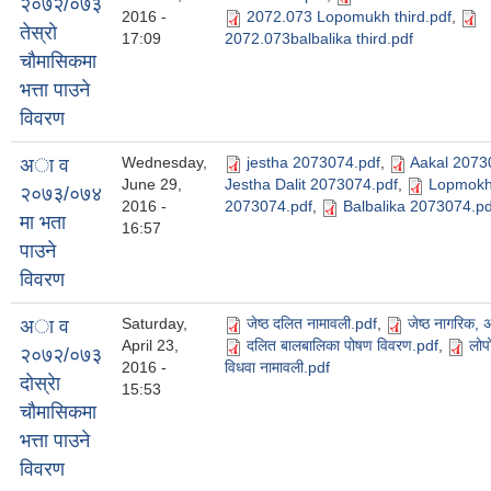
२०७२/०७३
2016 -
2072.073 Lopomukh third.pdf
,
तेस्राे
17:09
2072.073balbalika third.pdf
चाैमासिकमा
भत्ता पाउने
विवरण
Wednesday,
jestha 2073074.pdf
,
Aakal 2073
अा व
June 29,
Jestha Dalit 2073074.pdf
,
Lopmok
२०७३/०७४
2016 -
2073074.pdf
,
Balbalika 2073074.pd
मा भता
16:57
पाउने
विवरण
Saturday,
जेष्ठ दलित नामावली.pdf
,
जेष्ठ नागरिक, 
अा व
April 23,
दलित बालबालिका पोषण विवरण.pdf
,
लोप
२०७२/०७३
2016 -
विधवा नामावली.pdf
दाेस्रेा
15:53
चाैमासिकमा
भत्ता पाउने
विवरण