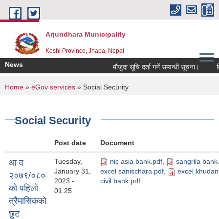
Skip to main content
Arjundhara Municipality
Koshi Province, Jhapa, Nepal
News
मौजुदा सूचि दर्ता गर्ने सम्बन्धी सूचना।
विश्
You are here
Home
»
eGov services
» Social Security
Social Security
Post date
Document
Tuesday,
nic asia bank.pdf
,
sangrila bank
आ व
January 31,
excel sanischara.pdf
,
excel khudan
२०७९/०८०
2023 -
civil bank.pdf
को पहिलो
01:25
त्रैमासिकको
छुट