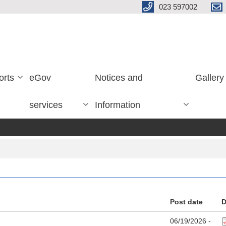
023 597002
orts
eGov
Notices and
Gallery
services
Information
Post date
D
06/19/2026 -