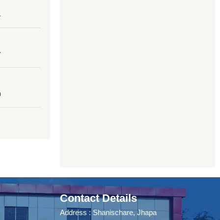
4
7
0
Contact Details
Address : Shanischare, Jhapa