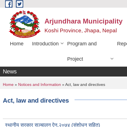
Skip to main content
Arjundhara Municipality
Koshi Province, Jhapa, Nepal
Home
Introduction
Program and
Rep
Project
News
You are here
Home
»
Notices and Information
» Act, law and directives
Act, law and directives
स्थानीय सरकार सञ्चालन ऐन,२०७४ (संशोधन सहित)