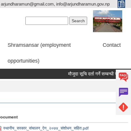
arjundharamun@gmail.com, info@arjundharamun.gov.np
Search form
Search
Shramsansar (employment
Contact
opportunities)
मौजुदा सूचि दर्ता गर्ने सम्बन्धी सूचना।
व
ocument
स्थानीय_सरकार_संचालन_ऐन_२०७४_संशोधन_सहित.pdf