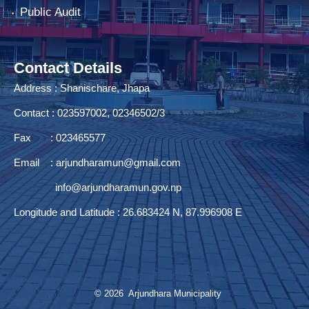
Public Audit
Contact Details
Address : Shanischare, Jhapa
Contact : 023597002, 02346502/3
Fax : 023465577
Email :
arjundharamun@gmail.com
info@arjundharamun.gov.np
Longitude and Latitude : 26.683424 N, 87.996908 E
© 2026 Arjundhara Municipality