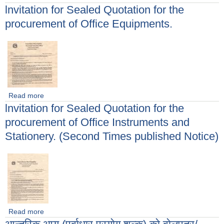
lnvitation for Sealed Quotation for the
आह्वान सम्बन्धि सूचना
procurement of Office Equipments.
Read more
about lnvitation for Sealed Quotation for the
lnvitation for Sealed Quotation for the
procurement of Office Equipments.
procurement of Office Instruments and
Stationery. (Second Times published Notice)
Read more
about lnvitation for Sealed Quotation for the
procurement of Office Instruments and Stationery.