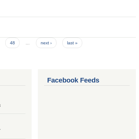
48
…
next ›
last »
Facebook Feeds
8
7