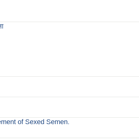
ना
urement of Sexed Semen.
nt of Sexed Semen.