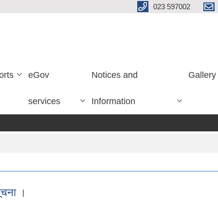
023 597002
orts
eGov
Notices and
Gallery
services
Information
सूचना ।