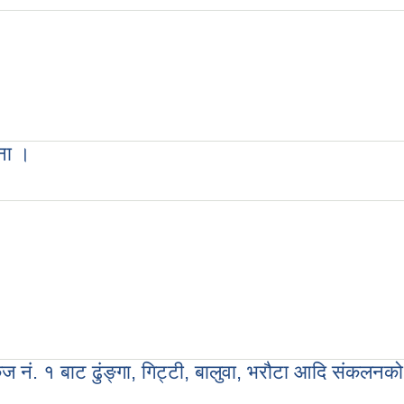
दरभाउपत्र आव्हानको सूचना ।
चना ।
ेज नं. १ बाट ढुंङ्गा, गिट्टी, बालुवा, भरौटा आदि संकलनको प