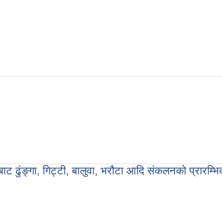
बाट ढुंङ्गा, गिट्टी, बालुवा, भरौटा आदि संकलनको प्रारम्भिक वातावरणीय परिक्षण (IEEE) कार्य
बाट ढुंङ्गा, गिट्टी, बालुवा, भरौटा आदि संकलनको प्रारम्भि