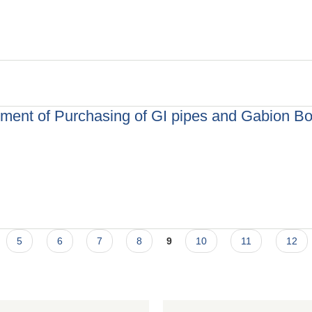
ा, गिट्टी, बालुवा, भरौटा आदि संकलनको प्रारम्भिक वातावरणीय परिक्षण (IEEE) कार्य गर्ने बा
urement of Purchasing of GI pipes and Gabion B
nt of Purchasing of GI pipes and Gabion Box
5
6
7
8
9
10
11
12