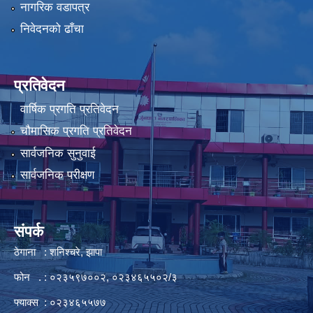
नागरिक वडापत्र
निवेदनको ढाँचा
प्रतिवेदन
वार्षिक प्रगति प्रतिवेदन
चौमासिक प्रगति प्रतिवेदन
सार्वजनिक सुनुवाई
सार्वजनिक परीक्षण
संपर्क
ठेगाना : शनिश्चरे, झापा
फोन . : ०२३५९७००२, ०२३४६५५०२/३
फ्याक्स : ०२३४६५५७७