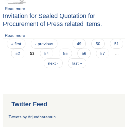
Read more
about प्राविधिक सहायक पदको सेवा करारमा लिने सम्बन्धि सूचना
Invitation for Sealed Quotation for
Procurement of Press related Items.
Read more
about Invitation for Sealed Quotation for Procurement of
Pages
Press related Items.
« first
‹ previous
…
49
50
51
52
53
54
55
56
57
…
next ›
last »
Twitter Feed
Tweets by Arjundharamun