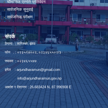
चौमासिक प्रगति प्रतिवेदन
सार्वजनिक सुनुवाई
सार्वजनिक परीक्षण
संपर्क
ठेगाना : शनिश्चरे, झापा
फोन . : ०२३५९७००२, ०२३४६५५०२/३
फ्याक्स : ०२३४६५५७७
इमेल :
arjundharamun@gmail.com
info@arjundharamun.gov.np
आक्षांश र देशान्तर : 26.683424 N, 87.996908 E