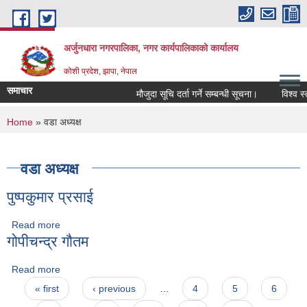
Skip to main content
अर्जुनधारा नगरपालिका, नगर कार्यपालिकाको कार्यालय
कोशी प्रदेश, झापा, नेपाल
समाचार
मौजुदा सूचि दर्ता गर्ने सम्बन्धी सूचना।
विश्व स्त
You are here
Home
» वडा अध्यक्ष
वडा अध्यक्ष
पुष्पकुमार प्रसाई
Read more
about पुष्पकुमार प्रसाई
गोपीचन्द्र गौतम
Read more
about गोपीचन्द्र गौतम
Pages
« first
‹ previous
…
4
5
6