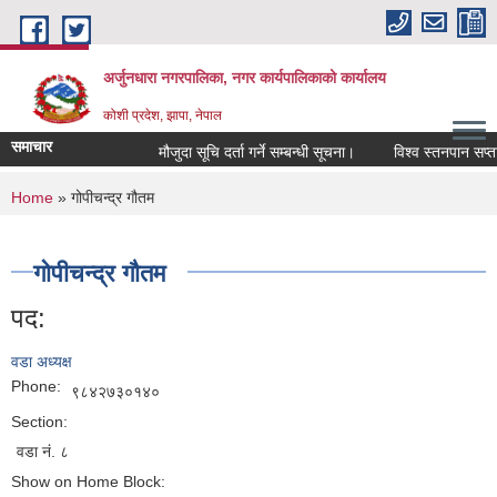
Skip to main content
अर्जुनधारा नगरपालिका, नगर कार्यपालिकाको कार्यालय
कोशी प्रदेश, झापा, नेपाल
समाचार
मौजुदा सूचि दर्ता गर्ने सम्बन्धी सूचना।
विश्व स्तनपान सप्ता
You are here
Home
» गोपीचन्द्र गौतम
गोपीचन्द्र गौतम
पद:
वडा अध्यक्ष
Phone:
९८४२७३०१४०
Section:
वडा नं. ८
Show on Home Block: