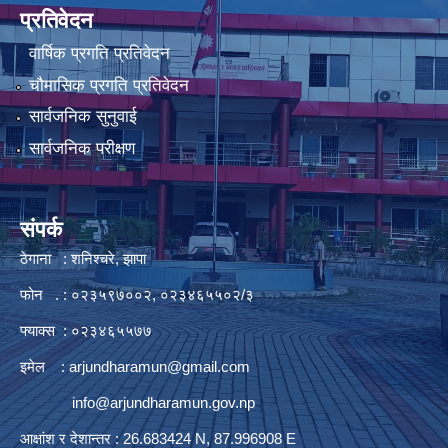
प्रतिवेदन
वार्षिक प्रगति प्रतिवेदन
चौमासिक प्रगति प्रतिवेदन
सार्वजनिक सुनुवाई
सार्वजनिक परीक्षण
संपर्क
ठेगाना : शनिश्चरे, झापा
फोन . : ०२३५९७००२, ०२३४६५५०२/३
फ्याक्स : ०२३४६५५७७
इमेल :
arjundharamun@gmail.com
info@arjundharamun.gov.np
आक्षांश र देशान्तर : 26.683424 N, 87.996908 E