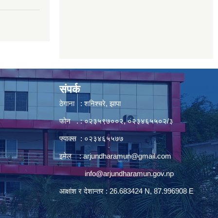
संपर्क
ठेगाना : शनिश्चरे, झापा
फोन . : ०२३५९७००२, ०२३४६५५०२/३
फ्याक्स : ०२३४६५५७७
इमेल :
arjundharamun@gmail.com
info@arjundharamun.gov.np
आक्षांश र देशान्तर : 26.683424 N, 87.996908 E