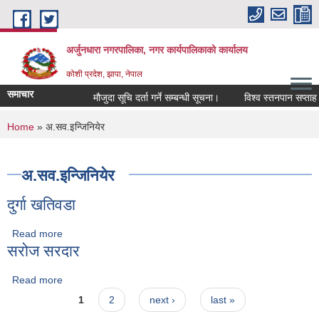
Skip to main content
अर्जुनधारा नगरपालिका, नगर कार्यपालिकाको कार्यालय
कोशी प्रदेश, झापा, नेपाल
समाचार
मौजुदा सूचि दर्ता गर्ने सम्बन्धी सूचना।
विश्व स्तनपान सप्ताह 
You are here
Home
» अ.सव.इन्जिनियेर
अ.सव.इन्जिनियेर
दुर्गा खतिवडा
Read more
about दुर्गा खतिवडा
सरोज सरदार
Read more
about सरोज सरदार
Pages
1
2
next ›
last »