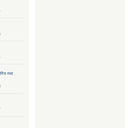
4
6
4
तेरिज तथा
8
7