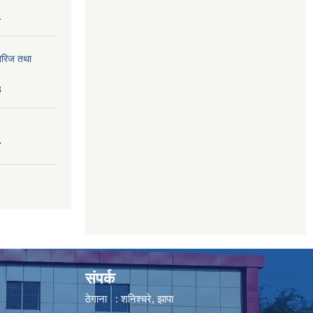
4
तेरिज तथा
8
7
संपर्क
ठेगाना : शनिश्चरे, झापा