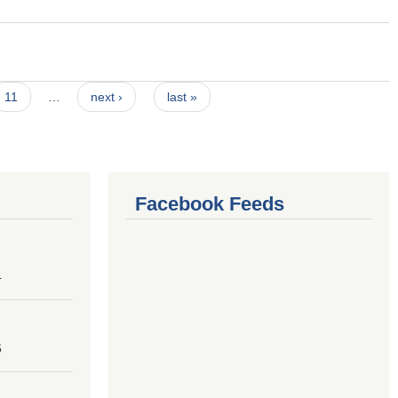
11
…
next ›
last »
Facebook Feeds
4
6