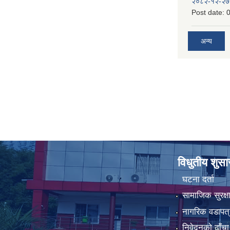
२०८२-१२-२७
Post date:
0
अन्य
विधुतीय शुस
घटना दर्ता
सामाजिक सुरक्ष
नागरिक वडापत्
निवेदनको ढाँचा