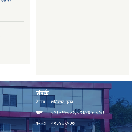
तेरिज तथा
8
7
संपर्क
ठेगाना : शनिश्चरे, झापा
फोन . : ०२३५९७००२, ०२३४६५५०२/३
फ्याक्स : ०२३४६५५७७