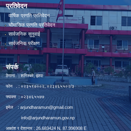
प्रतिवेदन
वार्षिक प्रगति प्रतिवेदन
चौमासिक प्रगति प्रतिवेदन
सार्वजनिक सुनुवाई
सार्वजनिक परीक्षण
संपर्क
ठेगाना : शनिश्चरे, झापा
फोन . : ०२३५९७००२, ०२३४६५५०२/३
फ्याक्स : ०२३४६५५७७
इमेल :
arjundharamun@gmail.com
info@arjundharamun.gov.np
आक्षांश र देशान्तर : 26.683424 N, 87.996908 E