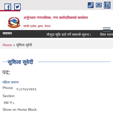
Skip to main content
अर्जुनधारा नगरपालिका, नगर कार्यपालिकाको कार्यालय
कोशी प्रदेश, झापा, नेपाल
समाचार
मौजुदा सूचि दर्ता गर्ने सम्बन्धी सूचना।
विश्व स्तनप
You are here
Home
» सुशिला सुवेदी
सुशिला सुवेदी
पद:
महिला सदस्य
Phone:
९८६१६६५७४३
Section:
वडा नं.८
Show on Home Block: