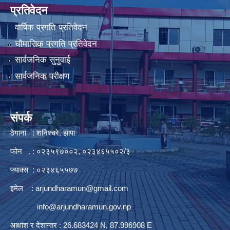
प्रतिवेदन
वार्षिक प्रगति प्रतिवेदन
चौमासिक प्रगति प्रतिवेदन
सार्वजनिक सुनुवाई
सार्वजनिक परीक्षण
संपर्क
ठेगाना : शनिश्चरे, झापा
फोन . : ०२३५९७००२, ०२३४६५५०२/३
फ्याक्स : ०२३४६५५७७
इमेल :
arjundharamun@gmail.com
info@arjundharamun.gov.np
आक्षांश र देशान्तर : 26.683424 N, 87.996908 E