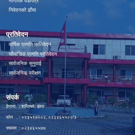
नागरिक वडापत्र
निवेदनको ढाँचा
प्रतिवेदन
वार्षिक प्रगति प्रतिवेदन
चौमासिक प्रगति प्रतिवेदन
सार्वजनिक सुनुवाई
सार्वजनिक परीक्षण
संपर्क
ठेगाना : शनिश्चरे, झापा
फोन . : ०२३५९७००२, ०२३४६५५०२/३
फ्याक्स : ०२३४६५५७७