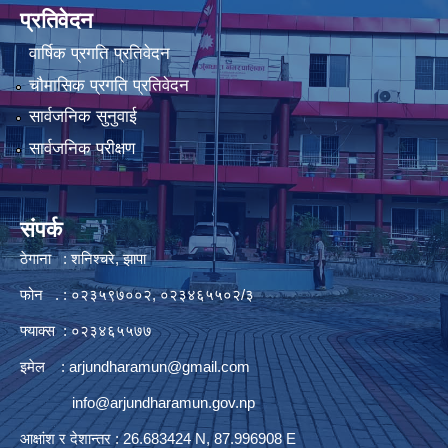
प्रतिवेदन
वार्षिक प्रगति प्रतिवेदन
चौमासिक प्रगति प्रतिवेदन
सार्वजनिक सुनुवाई
सार्वजनिक परीक्षण
संपर्क
ठेगाना : शनिश्चरे, झापा
फोन . : ०२३५९७००२, ०२३४६५५०२/३
फ्याक्स : ०२३४६५५७७
इमेल :
arjundharamun@gmail.com
info@arjundharamun.gov.np
आक्षांश र देशान्तर : 26.683424 N, 87.996908 E