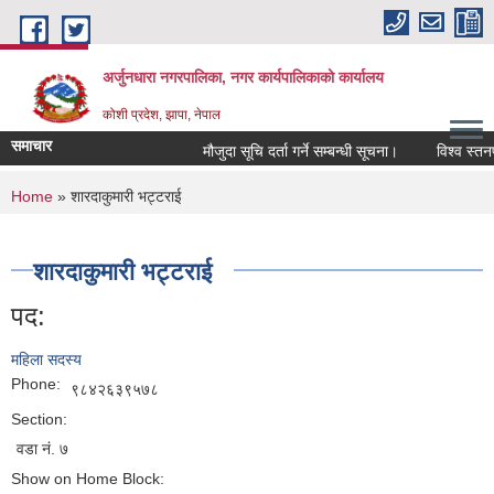
Skip to main content
अर्जुनधारा नगरपालिका, नगर कार्यपालिकाको कार्यालय
कोशी प्रदेश, झापा, नेपाल
समाचार
मौजुदा सूचि दर्ता गर्ने सम्बन्धी सूचना।
विश्व स्तनप
You are here
Home
» शारदाकुमारी भट्टराई
शारदाकुमारी भट्टराई
पद:
महिला सदस्य
Phone:
९८४२६३९५७८
Section:
वडा नं. ७
Show on Home Block: