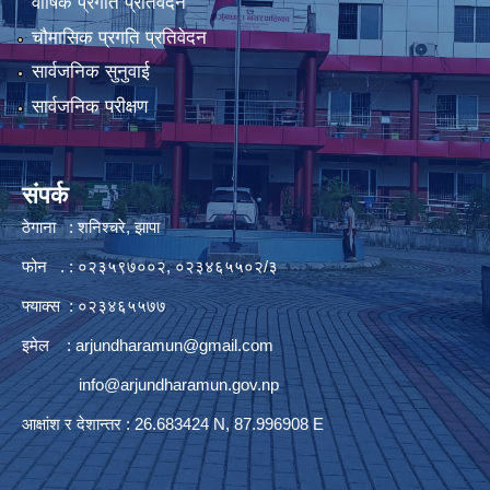
वार्षिक प्रगति प्रतिवेदन
चौमासिक प्रगति प्रतिवेदन
सार्वजनिक सुनुवाई
सार्वजनिक परीक्षण
संपर्क
ठेगाना : शनिश्चरे, झापा
फोन . : ०२३५९७००२, ०२३४६५५०२/३
फ्याक्स : ०२३४६५५७७
इमेल :
arjundharamun@gmail.com
info@arjundharamun.gov.np
आक्षांश र देशान्तर : 26.683424 N, 87.996908 E