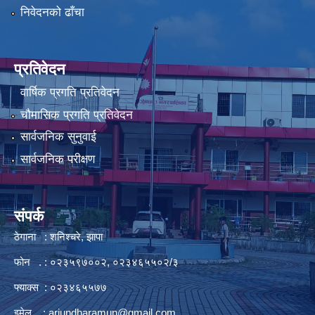
निवेदनको ढाँचा
प्रतिवेदन
वार्षिक प्रगति प्रतिवेदन
चौमासिक प्रगति प्रतिवेदन
सार्वजनिक सुनुवाई
सार्वजनिक परीक्षण
संपर्क
ठेगाना : शनिश्चरे, झापा
फोन . : ०२३५९७००२, ०२३४६५५०२/३
फ्याक्स : ०२३४६५५७७
इमेल :
arjundharamun@gmail.com