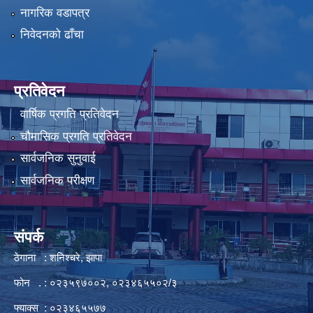
नागरिक वडापत्र
निवेदनको ढाँचा
प्रतिवेदन
वार्षिक प्रगति प्रतिवेदन
चौमासिक प्रगति प्रतिवेदन
सार्वजनिक सुनुवाई
सार्वजनिक परीक्षण
संपर्क
ठेगाना : शनिश्चरे, झापा
फोन . : ०२३५९७००२, ०२३४६५५०२/३
फ्याक्स : ०२३४६५५७७