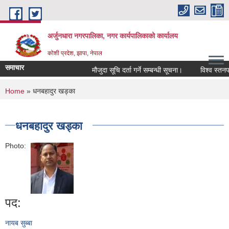
Skip to main content
अर्जुनधारा नगरपालिका, नगर कार्यपालिकाको कार्यालय
कोशी प्रदेश, झापा, नेपाल
समाचार
मौजुदा सूचि दर्ता गर्ने सम्बन्धी सूचना।
विश्व स्तनपा
You are here
Home
» धनबहादुर खड्का
धनबहादुर खड्का
Photo:
पद:
नायब सुब्बा