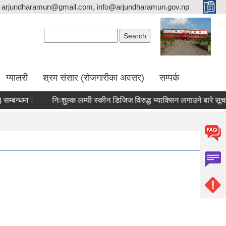
arjundharamun@gmail.com, info@arjundharamun.gov.np
Search form
Search
ग्यालरी
श्रम संसार (रोजगारीका अवसर)
सम्पर्क
बन्धमा।
निःशुल्क लम्पी स्कीन डिजिज विरुद्ध भ्याक्सिन लगाउने बारे सूचना।