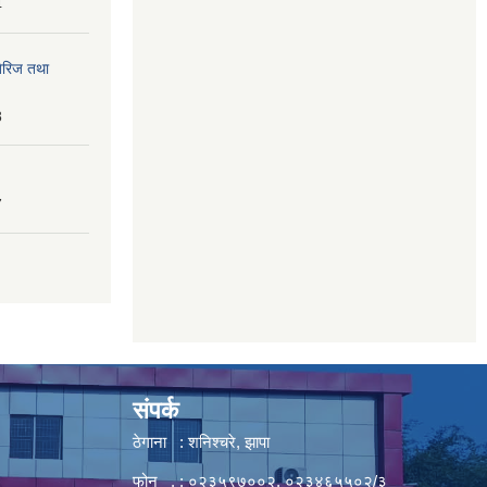
4
तेरिज तथा
8
7
संपर्क
ठेगाना : शनिश्चरे, झापा
फोन . : ०२३५९७००२, ०२३४६५५०२/३