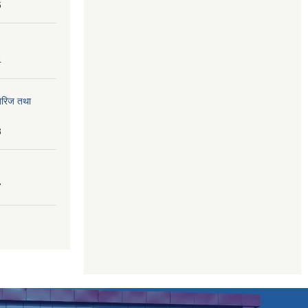
6
4
तेरिज तथा
8
7