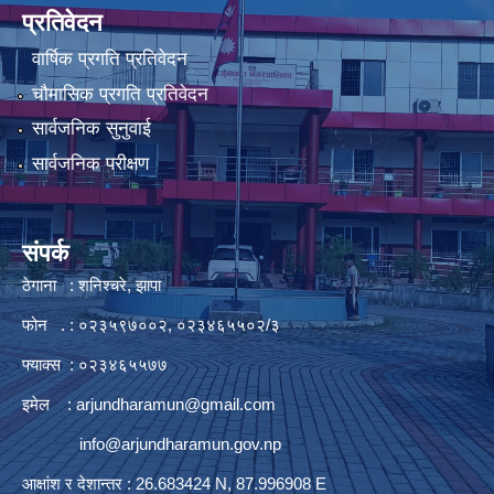
प्रतिवेदन
वार्षिक प्रगति प्रतिवेदन
चौमासिक प्रगति प्रतिवेदन
सार्वजनिक सुनुवाई
सार्वजनिक परीक्षण
संपर्क
ठेगाना : शनिश्चरे, झापा
फोन . : ०२३५९७००२, ०२३४६५५०२/३
फ्याक्स : ०२३४६५५७७
इमेल :
arjundharamun@gmail.com
info@arjundharamun.gov.np
आक्षांश र देशान्तर : 26.683424 N, 87.996908 E