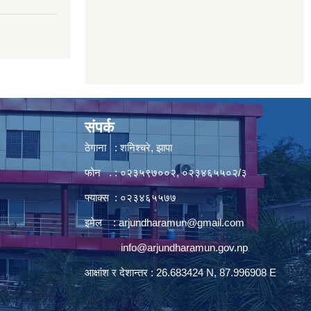
संपर्क
ठेगाना : शनिश्चरे, झापा
फोन . : ०२३५९७००२, ०२३४६५५०२/३
फ्याक्स : ०२३४६५५७७
इमेल :
arjundharamun@gmail.com
info@arjundharamun.gov.np
आक्षांश र देशान्तर : 26.683424 N, 87.996908 E