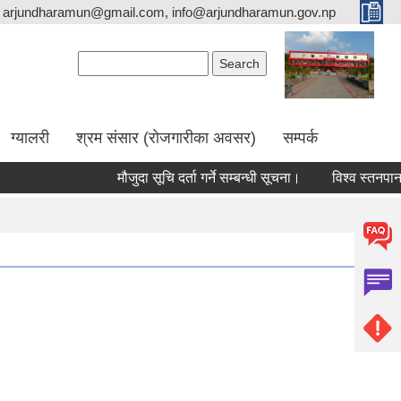
arjundharamun@gmail.com, info@arjundharamun.gov.np
Search form
Search
ग्यालरी
श्रम संसार (रोजगारीका अवसर)
सम्पर्क
मौजुदा सूचि दर्ता गर्ने सम्बन्धी सूचना।
विश्व स्तनपान सप