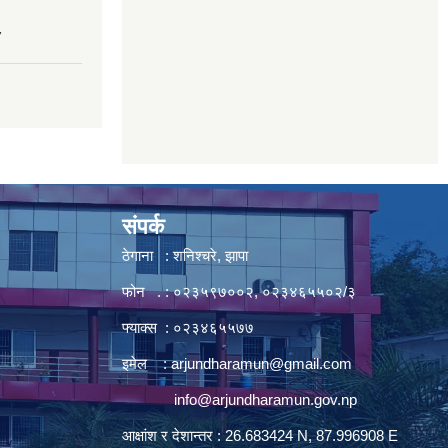
7
संपर्क
ठेगाना : शनिश्चरे, झापा
फोन . : ०२३५९७००२, ०२३४६५५०२/३
फ्याक्स : ०२३४६५५७७
इमेल :
arjundharamun@gmail.com
info@arjundharamun.gov.np
आक्षांश र देशान्तर : 26.683424 N, 87.996908 E